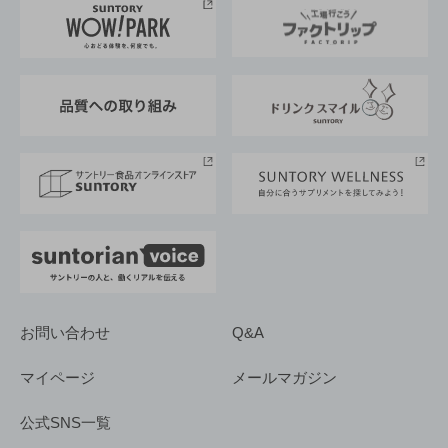
地域情報
サントリーサンバーズ大阪
サントリーが考えるサステナビリティ経営
企業概要
東京サントリーサンゴリアス
ESG情報ポータル
グループ企業一覧
サントリースポーツ
サステナビリティストーリーズ
事業所一覧
採用情報
お問い合わせ
Q&A
マイページ
メールマガジン
公式SNS一覧