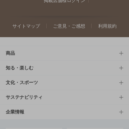
掲載店舗様ログイン
サイトマップ
ご意見・ご感想
利用規約
商品
商品TOP
知る・楽しむ
商品一覧
知る・楽しむTOP
文化・スポーツ
商品発売情報
キャンペーン
文化・スポーツTOP
サステナビリティ
栄養成分一覧
工場見学
サントリーホール
サステナビリティTOP
企業情報
お料理・お酒レシピ
サントリー美術館
トップメッセージ
企業情報TOP