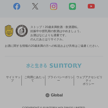
ストップ！20歳未満飲酒・飲酒運転。
妊娠中や授乳期の飲酒はやめましょう。
お酒はなによりも適量です。
のんだあとはリサイクル。
お酒に関する情報の20歳未満の方への転送および共有はご遠慮ください。
サイトマッ
ご利用にあたっ
プライバシーポリシ
ウェブアクセシビリ
プ
て
ー
ティ
ポリシー
新しいウィンドウで開く
Global
COPYRIGHT © SUNTORY HOLDINGS LIMITED.