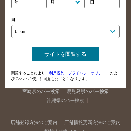
大阪府のバー検索
京都府のバー検索
年
月
日
兵庫県のバー検索
奈良県のバー検索
滋賀県のバー検索
和歌山県のバー検索
国
広島県のバー検索
岡山県のバー検索
山口県のバー検索
鳥取県のバー検索
島根県のバー検索
徳島県のバー検索
サイトを閲覧する
香川県のバー検索
愛媛県のバー検索
高知県のバー検索
福岡県のバー検索
閲覧することにより、
利用規約
、
プライバシーポリシー
、およ
長崎県のバー検索
佐賀県のバー検索
び Cookie の使用に同意したことになります。
大分県のバー検索
熊本県のバー検索
宮崎県のバー検索
鹿児島県のバー検索
沖縄県のバー検索
店舗登録方法のご案内
店舗情報更新方法のご案内