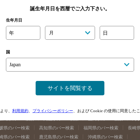
地図
クーポン
誕生年月日を西暦でご入力下さい。
生年月日
そわれ
年
月
日
国
手県のバー検索
宮城県のバー検索
秋田県のバー検索
山形
サイトを閲覧する
馬県のバー検索
山梨県のバー検索
長野県のバー検索
新潟
埼玉県のバー検索
愛知県のバー検索
静岡県のバー検索
三
井県のバー検索
大阪府のバー検索
京都府のバー検索
兵庫
より、
利用規約
、
プライバシーポリシー
、および Cookie の使用に同意し
広島県のバー検索
岡山県のバー検索
山口県のバー検索
鳥
媛県のバー検索
高知県のバー検索
福岡県のバー検索
長崎
崎県のバー検索
鹿児島県のバー検索
沖縄県のバー検索