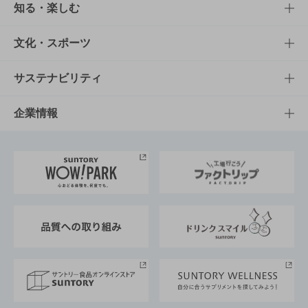
商品TOP
知る・楽しむ
商品一覧
知る・楽しむTOP
文化・スポーツ
商品発売情報
キャンペーン
文化・スポーツTOP
サステナビリティ
栄養成分一覧
工場見学
サントリーホール
サステナビリティTOP
企業情報
お料理・お酒レシピ
サントリー美術館
トップメッセージ
企業情報TOP
地域情報
サントリーサンバーズ大阪
サントリーが考えるサステナビリティ経営
企業概要
東京サントリーサンゴリアス
ESG情報ポータル
グループ企業一覧
サントリースポーツ
サステナビリティストーリーズ
事業所一覧
採用情報