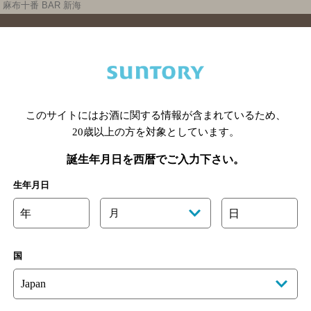
麻布十番 BAR 新海
このサイトにはお酒に関する情報が含まれているため、
20歳以上の方を対象としています。
手県のバー検索
宮城県のバー検索
秋田県のバー検索
山形
誕生年月日を西暦でご入力下さい。
馬県のバー検索
山梨県のバー検索
長野県のバー検索
新潟
埼玉県のバー検索
愛知県のバー検索
静岡県のバー検索
三
生年月日
井県のバー検索
大阪府のバー検索
京都府のバー検索
兵庫
年
月
日
広島県のバー検索
岡山県のバー検索
山口県のバー検索
鳥
媛県のバー検索
高知県のバー検索
福岡県のバー検索
長崎
国
崎県のバー検索
鹿児島県のバー検索
沖縄県のバー検索