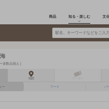
商品
知る・楽しむ
文
新海
ー多数品揃え
地図
クーポン
ュー
フード
パ