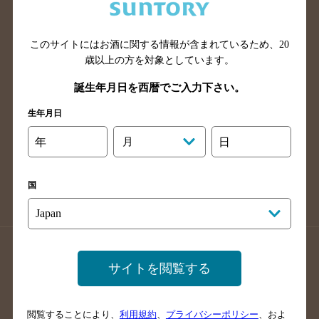
滋賀県のバー検索
和歌山県のバー検索
広島県のバー検索
岡山県のバー検索
山口県のバー検索
鳥取県のバー検索
このサイトにはお酒に関する情報が含まれているため、
20
歳以上の方を対象としています。
島根県のバー検索
徳島県のバー検索
誕生年月日を西暦でご入力下さい。
香川県のバー検索
愛媛県のバー検索
高知県のバー検索
福岡県のバー検索
生年月日
長崎県のバー検索
佐賀県のバー検索
年
月
日
大分県のバー検索
熊本県のバー検索
宮崎県のバー検索
鹿児島県のバー検索
国
沖縄県のバー検索
店舗登録方法のご案内
店舗情報更新方法のご案内
サイトを閲覧する
掲載店舗様ログイン
閲覧することにより、
利用規約
、
プライバシーポリシー
、およ