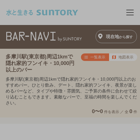
このページの本文へ移動
メニ
現在地
から探す
多摩川駅(東京都)周辺1kmで
一覧表示
地図表示
隠れ家的フンイキ・10,000円
以上のバー
多摩川駅(東京都)周辺1kmで隠れ家的フンイキ・10,000円以上のお
すすめバー。ひとり飲み、デート、隠れ家的フンイキ、夜景が楽し
めるバーなど、タイプや特徴・雰囲気、ご予算の条件に合わせて絞
り込むこともできます。素敵なバーで、至福の時間を楽しんでくだ
さい。
0〜0
0
件を表示 ／
全
件