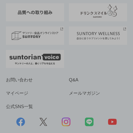
東京サントリーサンゴリアス
ESG情報ポータル
グループ企業一覧
サントリースポーツ
サステナビリティストーリーズ
事業所一覧
採用情報
お問い合わせ
Q&A
マイページ
メールマガジン
公式SNS一覧