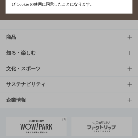
び Cookie の使用に同意したことになります。
サイトマップ
ご意見・ご感想
利用規約
商品
商品TOP
知る・楽しむ
商品一覧
知る・楽しむTOP
文化・スポーツ
商品発売情報
キャンペーン
文化・スポーツTOP
サステナビリティ
栄養成分一覧
工場見学
サントリーホール
サステナビリティTOP
企業情報
お料理・お酒レシピ
サントリー美術館
トップメッセージ
企業情報TOP
地域情報
サントリーサンバーズ大阪
サントリーが考えるサステナビリティ経営
企業概要