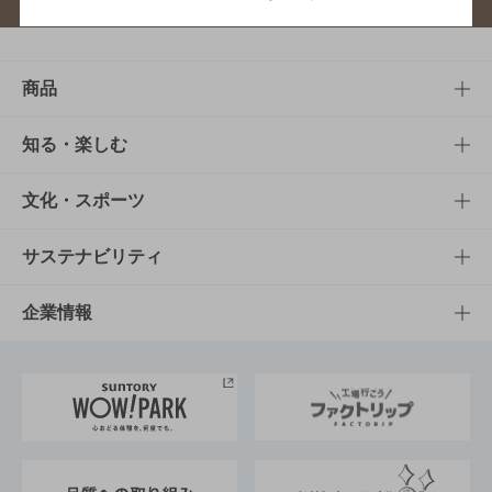
商品
商品TOP
知る・楽しむ
商品一覧
知る・楽しむTOP
文化・スポーツ
商品発売情報
キャンペーン
文化・スポーツTOP
サステナビリティ
栄養成分一覧
工場見学
サントリーホール
サステナビリティTOP
企業情報
お料理・お酒レシピ
サントリー美術館
トップメッセージ
企業情報TOP
地域情報
サントリーサンバーズ大阪
サントリーが考えるサステナビリティ経営
企業概要
東京サントリーサンゴリアス
ESG情報ポータル
グループ企業一覧