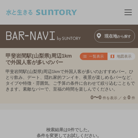
このページの本文へ移動
メニ
現在地
から探す
甲斐岩間駅(山梨県)周辺1km
一覧表示
地図表示
で外国人客が多いのバー
甲斐岩間駅(山梨県)周辺1kmで外国人客が多いのおすすめバー。ひ
とり飲み、デート、隠れ家的フンイキ、夜景が楽しめるバーなど、
タイプや特徴・雰囲気、ご予算の条件に合わせて絞り込むこともで
きます。素敵なバーで、至福の時間を楽しんでください。
0〜0
0
件を表示 ／
全
件
検索結果は0件でした。
条件を変更してお試しください。