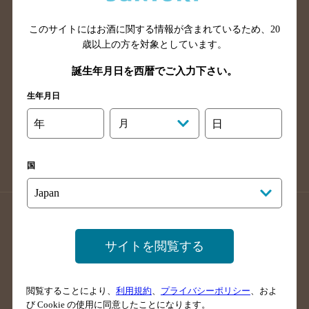
山口県のバー検索
鳥取県のバー検索
このサイトにはお酒に関する情報が含まれているため、
20
島根県のバー検索
徳島県のバー検索
歳以上の方を対象としています。
香川県のバー検索
愛媛県のバー検索
誕生年月日を西暦でご入力下さい。
高知県のバー検索
福岡県のバー検索
生年月日
長崎県のバー検索
佐賀県のバー検索
大分県のバー検索
熊本県のバー検索
年
月
日
宮崎県のバー検索
鹿児島県のバー検索
沖縄県のバー検索
国
店舗登録方法のご案内
店舗情報更新方法のご案内
掲載店舗様ログイン
サイトを閲覧する
閲覧することにより、
利用規約
、
プライバシーポリシー
、およ
サイトマップ
ご意見・ご感想
利用規約
び Cookie の使用に同意したことになります。