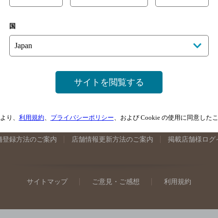
手県のバー検索
宮城県のバー検索
秋田県のバー検索
山形
国
馬県のバー検索
山梨県のバー検索
長野県のバー検索
新潟
埼玉県のバー検索
愛知県のバー検索
静岡県のバー検索
三
井県のバー検索
大阪府のバー検索
京都府のバー検索
兵庫
広島県のバー検索
岡山県のバー検索
山口県のバー検索
鳥
サイトを閲覧する
媛県のバー検索
高知県のバー検索
福岡県のバー検索
長崎
崎県のバー検索
鹿児島県のバー検索
沖縄県のバー検索
より、
利用規約
、
プライバシーポリシー
、および Cookie の使用に同意し
舗登録方法のご案内
店舗情報更新方法のご案内
掲載店舗様ログ
サイトマップ
ご意見・ご感想
利用規約