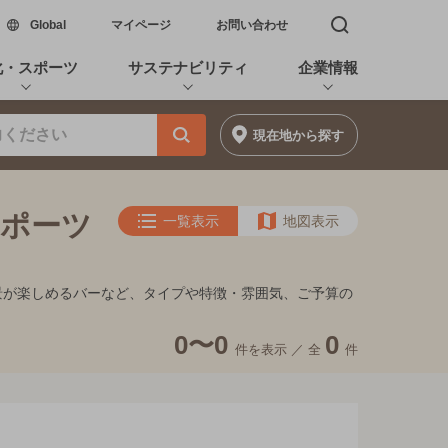
新しいウィンドウで開く
Global
マイページ
お問い合わせ
検索窓を開く
化・スポーツ
サステナビリティ
企業情報
現在地
から探す
スポーツ
一覧表示
地図表示
、夜景が楽しめるバーなど、タイプや特徴・雰囲気、ご予算の
0〜0
0
件を表示 ／
全
件