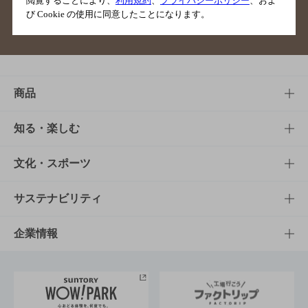
閲覧することにより、
利用規約
、
プライバシーポリシー
、およ
び Cookie の使用に同意したことになります。
サイトマップ
ご意見・ご感想
利用規約
商品
商品TOP
知る・楽しむ
商品一覧
知る・楽しむTOP
文化・スポーツ
商品発売情報
キャンペーン
文化・スポーツTOP
サステナビリティ
栄養成分一覧
工場見学
サントリーホール
サステナビリティTOP
企業情報
お料理・お酒レシピ
サントリー美術館
トップメッセージ
企業情報TOP
地域情報
サントリーサンバーズ大阪
サントリーが考えるサステナビリティ経営
企業概要