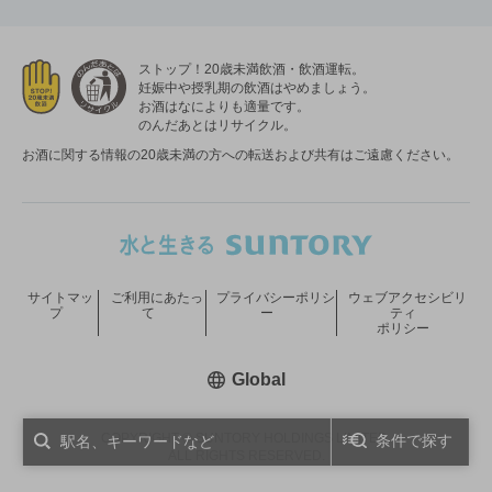
ストップ！20歳未満飲酒・飲酒運転。
妊娠中や授乳期の飲酒はやめましょう。
お酒はなによりも適量です。
のんだあとはリサイクル。
お酒に関する情報の20歳未満の方への転送および共有はご遠慮ください。
サイトマッ
ご利用にあたっ
プライバシーポリシ
ウェブアクセシビリ
プ
て
ー
ティ
ポリシー
新しいウィンドウで開く
Global
COPYRIGHT © SUNTORY HOLDINGS LIMITED.
条件で探す
ALL RIGHTS RESERVED.