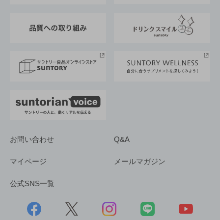
東京サントリーサンゴリアス
ESG情報ポータル
グループ企業一覧
サントリースポーツ
サステナビリティストーリーズ
事業所一覧
採用情報
お問い合わせ
Q&A
マイページ
メールマガジン
公式SNS一覧