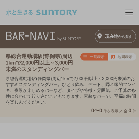
このページの本文へ移動
メニ
現在地
から探す
県総合運動場駅(静岡県)周辺
一覧表示
地図表示
1kmで2,000円以上～3,000円
未満のスタンディングバー
県総合運動場駅(静岡県)周辺1kmで2,000円以上～3,000円未満のお
すすめスタンディングバー。ひとり飲み、デート、隠れ家的フンイ
キ、夜景が楽しめるバーなど、タイプや特徴・雰囲気、ご予算の条
件に合わせて絞り込むこともできます。素敵なバーで、至福の時間
を楽しんでください。
0〜0
0
件を表示 ／
全
件