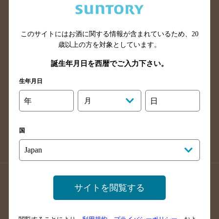
滋賀県のバー検索
和歌山県のバー検索
広島県のバー検索
岡山県のバー検索
このサイトにはお酒に関する情報が含まれているため、
20
山口県のバー検索
鳥取県のバー検索
歳以上の方を対象としています。
島根県のバー検索
徳島県のバー検索
誕生年月日を西暦でご入力下さい。
香川県のバー検索
愛媛県のバー検索
生年月日
高知県のバー検索
福岡県のバー検索
長崎県のバー検索
佐賀県のバー検索
年
月
日
大分県のバー検索
熊本県のバー検索
宮崎県のバー検索
鹿児島県のバー検索
国
沖縄県のバー検索
店舗登録方法のご案内
店舗情報更新方法のご案内
サイトを閲覧する
掲載店舗様ログイン