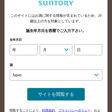
滋賀県のバー検索
和歌山県のバー検索
広島県のバー検索
岡山県のバー検索
山口県のバー検索
鳥取県のバー検索
このサイトにはお酒に関する情報が含まれているため、
20
歳以上の方を対象としています。
島根県のバー検索
徳島県のバー検索
誕生年月日を西暦でご入力下さい。
香川県のバー検索
愛媛県のバー検索
高知県のバー検索
福岡県のバー検索
生年月日
長崎県のバー検索
佐賀県のバー検索
年
月
日
大分県のバー検索
熊本県のバー検索
宮崎県のバー検索
鹿児島県のバー検索
国
沖縄県のバー検索
店舗登録方法のご案内
店舗情報更新方法のご案内
サイトを閲覧する
掲載店舗様ログイン
閲覧することにより、
利用規約
、
プライバシーポリシー
、およ