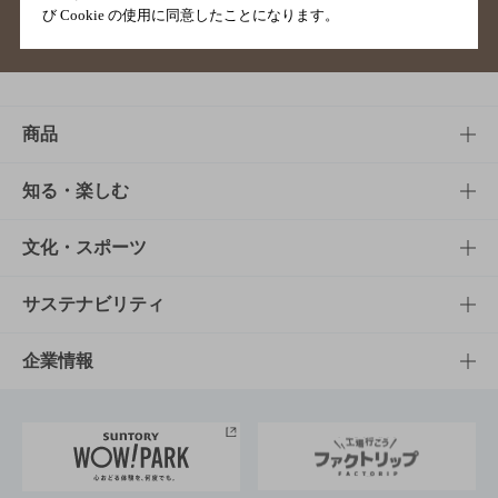
び Cookie の使用に同意したことになります。
サイトマップ
ご意見・ご感想
利用規約
商品
商品TOP
知る・楽しむ
商品一覧
知る・楽しむTOP
文化・スポーツ
商品発売情報
キャンペーン
文化・スポーツTOP
サステナビリティ
栄養成分一覧
工場見学
サントリーホール
サステナビリティTOP
企業情報
お料理・お酒レシピ
サントリー美術館
トップメッセージ
企業情報TOP
地域情報
サントリーサンバーズ大阪
サントリーが考えるサステナビリティ経営
企業概要