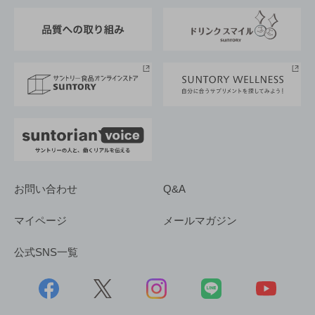
東京サントリーサンゴリアス
ESG情報ポータル
グループ企業一覧
サントリースポーツ
サステナビリティストーリーズ
事業所一覧
採用情報
お問い合わせ
Q&A
マイページ
メールマガジン
公式SNS一覧