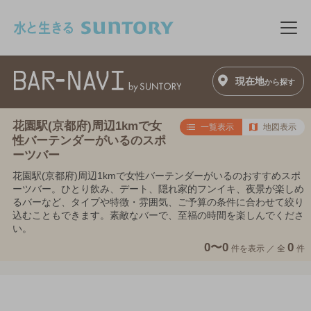
このページの本文へ移動
メニ
現在地
から探す
花園駅(京都府)周辺1kmで女
一覧表示
地図表示
性バーテンダーがいるのスポ
ーツバー
花園駅(京都府)周辺1kmで女性バーテンダーがいるのおすすめスポ
ーツバー。ひとり飲み、デート、隠れ家的フンイキ、夜景が楽しめ
るバーなど、タイプや特徴・雰囲気、ご予算の条件に合わせて絞り
込むこともできます。素敵なバーで、至福の時間を楽しんでくださ
い。
0〜0
0
件を表示 ／
全
件