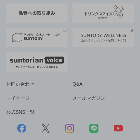
東京サントリーサンゴリアス
ESG情報ポータル
グループ企業一覧
サントリースポーツ
サステナビリティストーリーズ
事業所一覧
採用情報
お問い合わせ
Q&A
マイページ
メールマガジン
公式SNS一覧