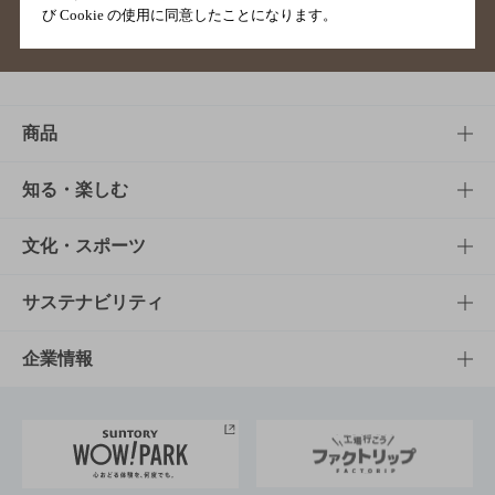
び Cookie の使用に同意したことになります。
サイトマップ
ご意見・ご感想
利用規約
商品
商品TOP
知る・楽しむ
商品一覧
知る・楽しむTOP
文化・スポーツ
商品発売情報
キャンペーン
文化・スポーツTOP
サステナビリティ
栄養成分一覧
工場見学
サントリーホール
サステナビリティTOP
企業情報
お料理・お酒レシピ
サントリー美術館
トップメッセージ
企業情報TOP
地域情報
サントリーサンバーズ大阪
サントリーが考えるサステナビリティ経営
企業概要