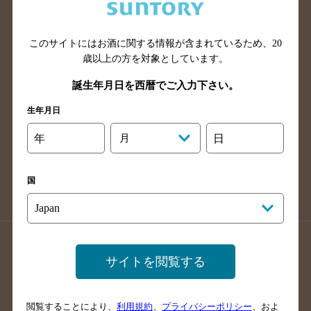
滋賀県のバー検索
和歌山県のバー検索
広島県のバー検索
岡山県のバー検索
山口県のバー検索
鳥取県のバー検索
このサイトにはお酒に関する情報が含まれているため、
20
歳以上の方を対象としています。
島根県のバー検索
徳島県のバー検索
誕生年月日を西暦でご入力下さい。
香川県のバー検索
愛媛県のバー検索
高知県のバー検索
福岡県のバー検索
生年月日
長崎県のバー検索
佐賀県のバー検索
年
月
日
大分県のバー検索
熊本県のバー検索
宮崎県のバー検索
鹿児島県のバー検索
国
沖縄県のバー検索
店舗登録方法のご案内
店舗情報更新方法のご案内
サイトを閲覧する
掲載店舗様ログイン
閲覧することにより、
利用規約
、
プライバシーポリシー
、およ