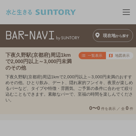
このページの本文へ移動
メニ
現在地
から探す
下夜久野駅(京都府)周辺1km
一覧表示
地図表示
で2,000円以上～3,000円未満
のその他
下夜久野駅(京都府)周辺1kmで2,000円以上～3,000円未満のおすす
めその他。ひとり飲み、デート、隠れ家的フンイキ、夜景が楽しめ
るバーなど、タイプや特徴・雰囲気、ご予算の条件に合わせて絞り
込むこともできます。素敵なバーで、至福の時間を楽しんでくださ
い。
0〜0
0
件を表示 ／
全
件