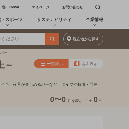
新しいウィンドウで開く
Global
マイページ
お問い合わせ
検索窓を開く
化・スポーツ
サステナビリティ
企業情報
現在地
から探す
のバー
上～
一覧表示
地図表示
的フンイキ、夜景が楽しめるバーなど、タイプや特徴・雰囲
0〜0
0
件を表示 ／
全
件