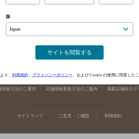
手県のバー検索
宮城県のバー検索
秋田県のバー検索
山形
国
馬県のバー検索
山梨県のバー検索
長野県のバー検索
新潟
埼玉県のバー検索
愛知県のバー検索
静岡県のバー検索
三
井県のバー検索
大阪府のバー検索
京都府のバー検索
兵庫
広島県のバー検索
岡山県のバー検索
山口県のバー検索
鳥
サイトを閲覧する
媛県のバー検索
高知県のバー検索
福岡県のバー検索
長崎
崎県のバー検索
鹿児島県のバー検索
沖縄県のバー検索
より、
利用規約
、
プライバシーポリシー
、および Cookie の使用に同意し
舗登録方法のご案内
店舗情報更新方法のご案内
掲載店舗様ログ
サイトマップ
ご意見・ご感想
利用規約