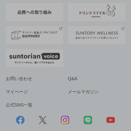
東京サントリーサンゴリアス
ESG情報ポータル
グループ企業一覧
サントリースポーツ
サステナビリティストーリーズ
事業所一覧
採用情報
お問い合わせ
Q&A
マイページ
メールマガジン
公式SNS一覧