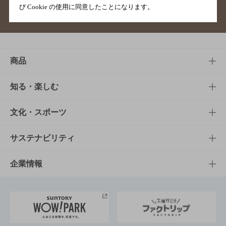
び Cookie の使用に同意したことになります。
サイトマップ
ご意見・ご感想
利用規約
商品
商品TOP
知る・楽しむ
商品一覧
知る・楽しむTOP
文化・スポーツ
商品発売情報
キャンペーン
文化・スポーツTOP
サステナビリティ
栄養成分一覧
工場見学
サントリーホール
サステナビリティTOP
企業情報
お料理・お酒レシピ
サントリー美術館
トップメッセージ
企業情報TOP
地域情報
サントリーサンバーズ大阪
サントリーが考えるサステナビリティ経営
企業概要