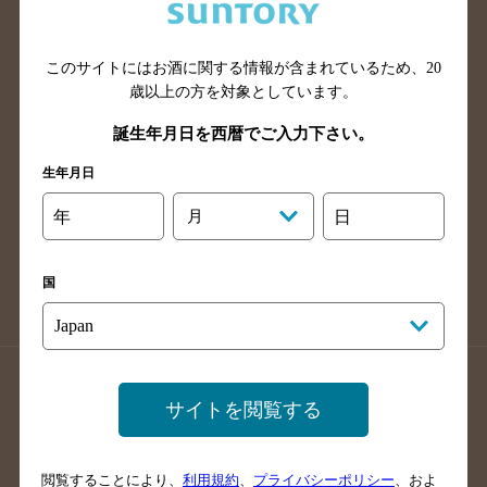
滋賀県のバー検索
和歌山県のバー検索
広島県のバー検索
岡山県のバー検索
山口県のバー検索
鳥取県のバー検索
このサイトにはお酒に関する情報が含まれているため、
20
歳以上の方を対象としています。
島根県のバー検索
徳島県のバー検索
誕生年月日を西暦でご入力下さい。
香川県のバー検索
愛媛県のバー検索
高知県のバー検索
福岡県のバー検索
生年月日
長崎県のバー検索
佐賀県のバー検索
年
月
日
大分県のバー検索
熊本県のバー検索
宮崎県のバー検索
鹿児島県のバー検索
国
沖縄県のバー検索
店舗登録方法のご案内
店舗情報更新方法のご案内
サイトを閲覧する
掲載店舗様ログイン
閲覧することにより、
利用規約
、
プライバシーポリシー
、およ