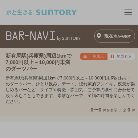
このページの本文へ移動
メニ
現在地
から探す
新有馬駅(兵庫県)周辺1kmで
一覧表示
地図表示
7,000円以上～10,000円未満
のダーツバー
新有馬駅(兵庫県)周辺1kmで7,000円以上～10,000円未満のおすす
めダーツバー。ひとり飲み、デート、隠れ家的フンイキ、夜景が楽
しめるバーなど、タイプや特徴・雰囲気、ご予算の条件に合わせて
絞り込むこともできます。素敵なバーで、至福の時間を楽しんでく
ださい。
0〜0
0
件を表示 ／
全
件