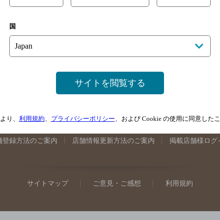
手県のバー検索
宮城県のバー検索
秋田県のバー検索
山形
国
馬県のバー検索
山梨県のバー検索
長野県のバー検索
新潟
埼玉県のバー検索
愛知県のバー検索
静岡県のバー検索
三
井県のバー検索
大阪府のバー検索
京都府のバー検索
兵庫
広島県のバー検索
岡山県のバー検索
山口県のバー検索
鳥
サイトを閲覧する
媛県のバー検索
高知県のバー検索
福岡県のバー検索
長崎
崎県のバー検索
鹿児島県のバー検索
沖縄県のバー検索
より、
利用規約
、
プライバシーポリシー
、および Cookie の使用に同意し
舗登録方法のご案内
店舗情報更新方法のご案内
掲載店舗様ログ
サイトマップ
ご意見・ご感想
利用規約