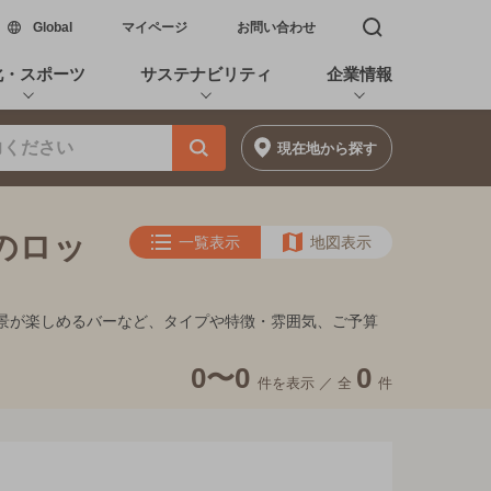
新しいウィンドウで開く
Global
マイページ
お問い合わせ
検索窓を開く
化・スポーツ
サステナビリティ
企業情報
現在地
から探す
満のロッ
一覧表示
地図表示
、夜景が楽しめるバーなど、タイプや特徴・雰囲気、ご予算
0〜0
0
件を表示 ／
全
件