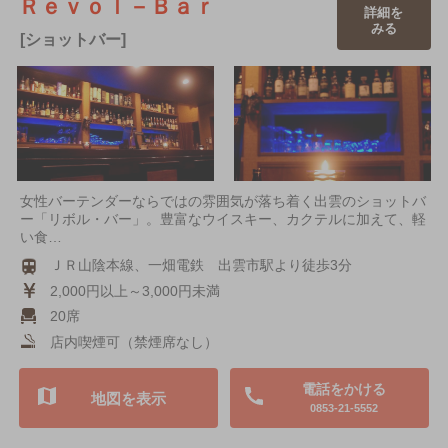
Ｒｅｖｏｌ－Ｂａｒ
詳細を
みる
[ショットバー]
女性バーテンダーならではの雰囲気が落ち着く出雲のショットバ
ー「リボル・バー」。豊富なウイスキー、カクテルに加えて、軽
い食…
ＪＲ山陰本線、一畑電鉄 出雲市駅より徒歩3分
2,000円以上～3,000円未満
20席
店内喫煙可（禁煙席なし）
電話をかける
地図を表示
0853-21-5552