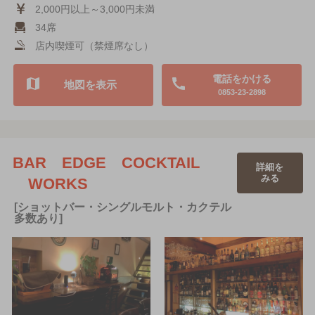
2,000円以上～3,000円未満
34席
店内喫煙可（禁煙席なし）
電話をかける
地図を表示
0853-23-2898
BAR EDGE COCKTAIL
詳細を
みる
WORKS
[ショットバー・シングルモルト・カクテル
多数あり]