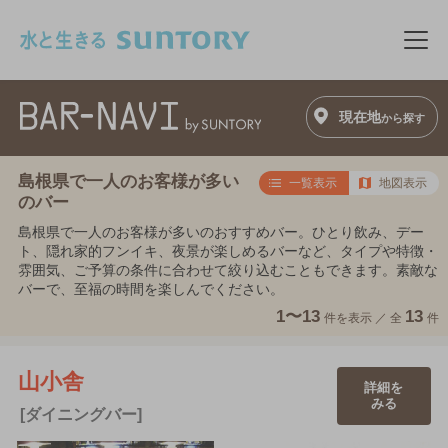
このページの本文へ移動
メニ
現在地
から探す
島根県で一人のお客様が多い
一覧表示
地図表示
のバー
島根県で一人のお客様が多いのおすすめバー。ひとり飲み、デー
ト、隠れ家的フンイキ、夜景が楽しめるバーなど、タイプや特徴・
雰囲気、ご予算の条件に合わせて絞り込むこともできます。素敵な
バーで、至福の時間を楽しんでください。
1〜13
13
件を表示 ／
全
件
山小舎
詳細を
みる
[ダイニングバー]