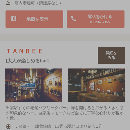
店内喫煙可（禁煙席なし）
電話をかける
地図を表示
0852-67-7155
ＴＡＮＢＥＥ
詳細を
みる
[大人が楽しめるbar]
出雲駅すぐの老舗パブリックバー。扉を開けると広がる大きな窓
が印象的なバー。自家製スモークなど全てに丁寧な心配りが暖か
く世…
ＪＲ線・一畑電鉄線 出雲市駅北口より徒歩1分