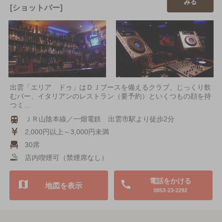
みる
[ショットバー]
出雲「エリア ドゥ」はＤＪブースを備えるクラブ、じっくり飲
むバー、イタリアンのレストラン（要予約）といくつもの顔を持
つミ…
ＪＲ山陰本線／一畑電鉄 出雲市駅より徒歩2分
2,000円以上～3,000円未満
30席
店内喫煙可（禁煙席なし）
電話をかける
地図を表示
0853-23-2292