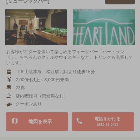
[ミュージックバー]
お客様がギターを弾いて楽しめるフォークバー「ハートラン
ド」。もちろんカクテルやウイスキーなど、ドリンクも充実して
います。…
ＪＲ山陰本線 松江駅北口より徒歩15分
2,000円以上～3,000円未満
23席
店内喫煙可（禁煙席なし）
クーポンあり
電話をかける
地図を表示
0852-31-2422