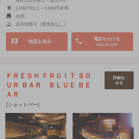
電鉄出雲市駅より徒歩3分
2,000円以上～3,000円未満
40席
店内喫煙可（禁煙席なし）
電話をかける
地図を表示
0853-24-0169
ＦＲＥＳＨ ＦＲＵＩＴ ＳＯ
詳細を
みる
ＵＲ ＢＡＲ ＢＬＵＥ ＢＥ
ＡＲ
[ショットバー]