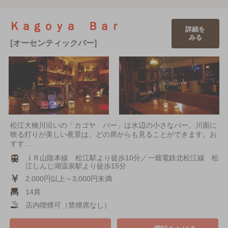
Ｋａｇｏｙａ Ｂａｒ
詳細を
みる
[オーセンティックバー]
松江大橋川沿いの「カゴヤ バー」は水辺の小さなバー。川面に
映る灯りが美しい夜景は、どの席からも見ることができます。お
すす…
ＪＲ山陰本線 松江駅より徒歩10分／一畑電鉄北松江線 松
江しんじ湖温泉駅より徒歩15分
2,000円以上～3,000円未満
14席
店内喫煙可（禁煙席なし）