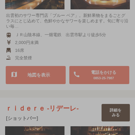
出雲初のサワー専門店「ブルー ベア」。新鮮果物をまるごとグ
ラスにとじ込めて、色鮮やかなサワーを楽しめます。旬に寄り沿
い毎…
ＪＲ山陰本線、一畑電鉄 出雲市駅より徒歩5分
2,000円未満
16席
完全禁煙
電話をかける
地図を表示
0853-25-7987
ｒｉｄｅｒｅ -リデーレ-
詳細を
みる
[ショットバー]