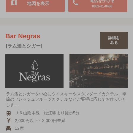
電話をかける
地図を表示
0852-61-8456
Bar Negras
詳細を
みる
[ラム酒とシガー]
ラム酒とシガーを中心にウイスキーやスタンダードカクテル、季
節のフレッシュフルーツカクテルなどご要望に応じてお作りいた
しま…
ＪＲ山陰本線 松江駅より徒歩5分
2,000円以上～3,000円未満
12席