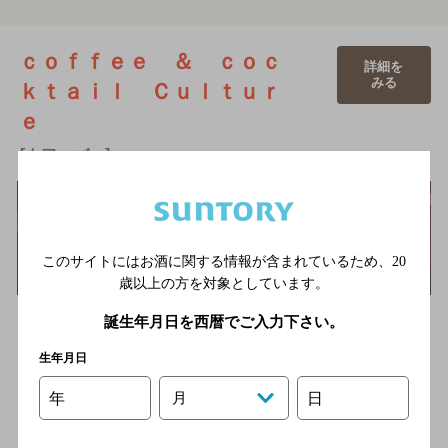
ｃｏｆｆｅｅ ＆ ｃｏｃ
詳細を
みる
ｋｔａｉｌ Ｃｕｌｔｕｒ
ｅ
[カフェバー]
このサイトにはお酒に関する情報が含まれているため、
20
歳以上の方を対象としています。
島根県出雲市駅から続く大通り交差点角にある「ｃｏｆｆｅe
誕生年月日を西暦でご入力下さい。
＆ ｃｏｃｋｔａｉｌ Ｃｕｌｔｕｒｅ」。コーヒーと自家製ス
イー…
生年月日
ＪＲ山陰本線 出雲市駅徒歩3分／一畑電車北松江線 電鉄
出雲市駅徒歩3分
年
月
日
2,000円以上～3,000円未満
15席