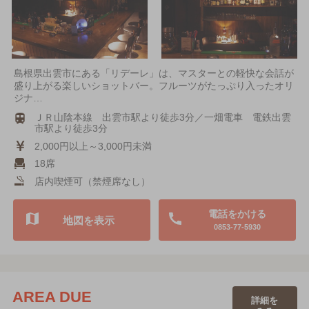
島根県出雲市にある「リデーレ」は、マスターとの軽快な会話が
盛り上がる楽しいショットバー。フルーツがたっぷり入ったオリ
ジナ…
ＪＲ山陰本線 出雲市駅より徒歩3分／一畑電車 電鉄出雲
市駅より徒歩3分
2,000円以上～3,000円未満
18席
店内喫煙可（禁煙席なし）
電話をかける
地図を表示
0853-77-5930
AREA DUE
詳細を