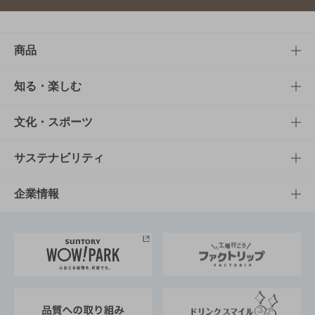
商品
商品TOP
知る・楽しむ
商品一覧
知る・楽しむTOP
文化・スポーツ
商品発売情報
キャンペーン
文化・スポーツTOP
サステナビリティ
栄養成分一覧
工場見学
サントリーホール
サステナビリティTOP
企業情報
お料理・お酒レシピ
サントリー美術館
トップメッセージ
企業情報TOP
地域情報
サントリーサンバーズ大阪
サントリーが考えるサステナビリティ経営
企業概要
東京サントリーサンゴリアス
ESG情報ポータル
グループ企業一覧