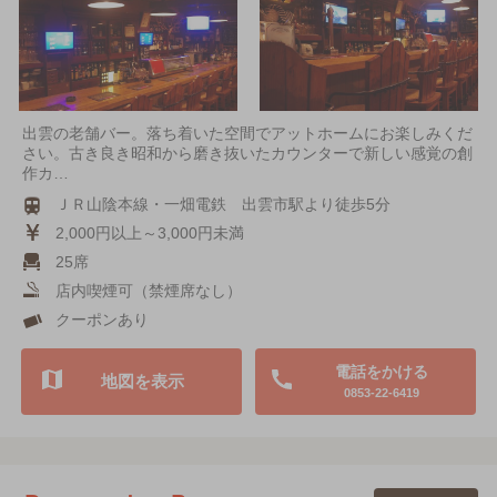
出雲の老舗バー。落ち着いた空間でアットホームにお楽しみくだ
さい。古き良き昭和から磨き抜いたカウンターで新しい感覚の創
作カ…
ＪＲ山陰本線・一畑電鉄 出雲市駅より徒歩5分
2,000円以上～3,000円未満
25席
店内喫煙可（禁煙席なし）
クーポンあり
電話をかける
地図を表示
0853-22-6419