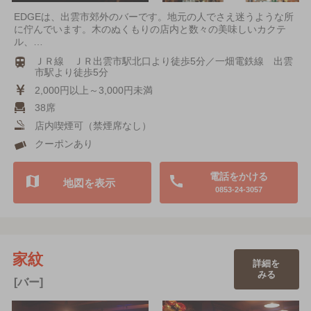
EDGEは、出雲市郊外のバーです。地元の人でさえ迷うような所
に佇んでいます。木のぬくもりの店内と数々の美味しいカクテ
ル、…
ＪＲ線 ＪＲ出雲市駅北口より徒歩5分／一畑電鉄線 出雲
市駅より徒歩5分
2,000円以上～3,000円未満
38席
店内喫煙可（禁煙席なし）
クーポンあり
電話をかける
地図を表示
0853-24-3057
家紋
詳細を
みる
[バー]