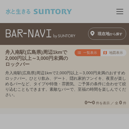
このページの本文へ移動
メニ
現在地
から探す
舟入南駅(広島県)周辺1kmで
一覧表示
地図表示
2,000円以上～3,000円未満の
ロックバー
舟入南駅(広島県)周辺1kmで2,000円以上～3,000円未満のおすすめ
ロックバー。ひとり飲み、デート、隠れ家的フンイキ、夜景が楽し
めるバーなど、タイプや特徴・雰囲気、ご予算の条件に合わせて絞
り込むこともできます。素敵なバーで、至福の時間を楽しんでくだ
さい。
0〜0
0
件を表示 ／
全
件