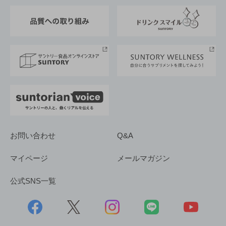
東京サントリーサンゴリアス
ESG情報ポータル
グループ企業一覧
サントリースポーツ
サステナビリティストーリーズ
事業所一覧
採用情報
お問い合わせ
Q&A
マイページ
メールマガジン
公式SNS一覧