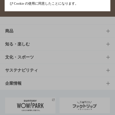
び Cookie の使用に同意したことになります。
サイトマップ
ご意見・ご感想
利用規約
商品
商品TOP
知る・楽しむ
商品一覧
知る・楽しむTOP
文化・スポーツ
商品発売情報
キャンペーン
文化・スポーツTOP
サステナビリティ
栄養成分一覧
工場見学
サントリーホール
サステナビリティTOP
企業情報
お料理・お酒レシピ
サントリー美術館
トップメッセージ
企業情報TOP
地域情報
サントリーサンバーズ大阪
サントリーが考えるサステナビリティ経営
企業概要