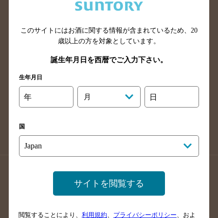
滋賀県のバー検索
和歌山県のバー検索
広島県のバー検索
岡山県のバー検索
山口県のバー検索
鳥取県のバー検索
このサイトにはお酒に関する情報が含まれているため、
20
歳以上の方を対象としています。
島根県のバー検索
徳島県のバー検索
誕生年月日を西暦でご入力下さい。
香川県のバー検索
愛媛県のバー検索
高知県のバー検索
福岡県のバー検索
生年月日
長崎県のバー検索
佐賀県のバー検索
年
月
日
大分県のバー検索
熊本県のバー検索
宮崎県のバー検索
鹿児島県のバー検索
国
沖縄県のバー検索
店舗登録方法のご案内
店舗情報更新方法のご案内
サイトを閲覧する
掲載店舗様ログイン
閲覧することにより、
利用規約
、
プライバシーポリシー
、およ