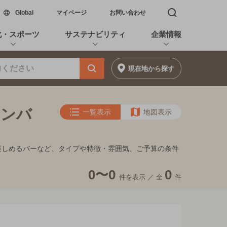
新しいウィンドウで開く
Global
マイページ
お問い合わせ
検索窓を開く
化・スポーツ
サステナビリティ
企業情報
現在地
から探す
インバ
一覧表示
地図表示
景が楽しめるバーなど、タイプや特徴・雰囲気、ご予算の条件
0〜0
0
件を表示 ／
全
件