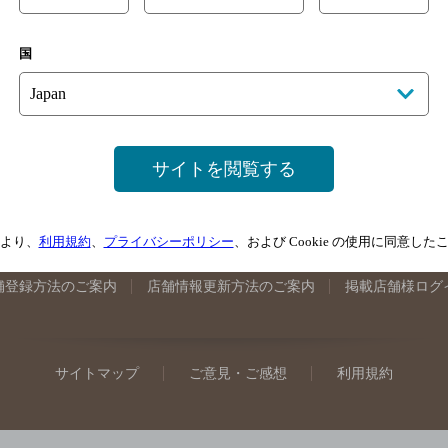
手県のバー検索
宮城県のバー検索
秋田県のバー検索
山形
国
馬県のバー検索
山梨県のバー検索
長野県のバー検索
新潟
埼玉県のバー検索
愛知県のバー検索
静岡県のバー検索
三
井県のバー検索
大阪府のバー検索
京都府のバー検索
兵庫
広島県のバー検索
岡山県のバー検索
山口県のバー検索
鳥
サイトを閲覧する
媛県のバー検索
高知県のバー検索
福岡県のバー検索
長崎
崎県のバー検索
鹿児島県のバー検索
沖縄県のバー検索
より、
利用規約
、
プライバシーポリシー
、および Cookie の使用に同意し
舗登録方法のご案内
店舗情報更新方法のご案内
掲載店舗様ログ
サイトマップ
ご意見・ご感想
利用規約