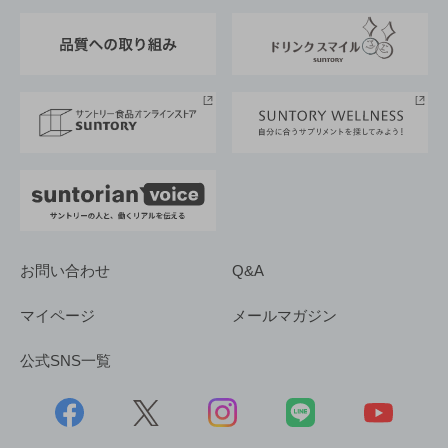
東京サントリーサンゴリアス
ESG情報ポータル
グループ企業一覧
サントリースポーツ
サステナビリティストーリーズ
事業所一覧
採用情報
お問い合わせ
Q&A
マイページ
メールマガジン
公式SNS一覧