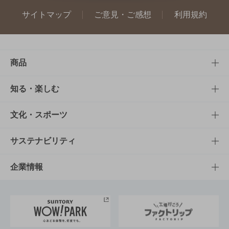
サイトマップ
ご意見・ご感想
利用規約
商品
商品TOP
知る・楽しむ
商品一覧
知る・楽しむTOP
文化・スポーツ
商品発売情報
キャンペーン
文化・スポーツTOP
サステナビリティ
栄養成分一覧
工場見学
サントリーホール
サステナビリティTOP
企業情報
お料理・お酒レシピ
サントリー美術館
トップメッセージ
企業情報TOP
地域情報
サントリーサンバーズ大阪
サントリーが考えるサステナビリティ経営
企業概要