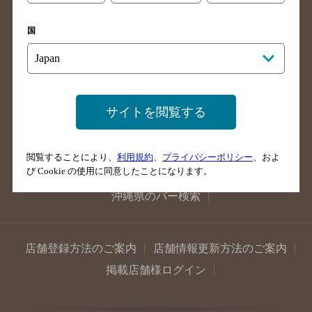
滋賀県のバー検索
和歌山県のバー検索
広島県のバー検索
岡山県のバー検索
国
山口県のバー検索
鳥取県のバー検索
島根県のバー検索
徳島県のバー検索
香川県のバー検索
愛媛県のバー検索
高知県のバー検索
福岡県のバー検索
サイトを閲覧する
長崎県のバー検索
佐賀県のバー検索
大分県のバー検索
熊本県のバー検索
閲覧することにより、
利用規約
、
プライバシーポリシー
、およ
び Cookie の使用に同意したことになります。
宮崎県のバー検索
鹿児島県のバー検索
沖縄県のバー検索
店舗登録方法のご案内
店舗情報更新方法のご案内
掲載店舗様ログイン