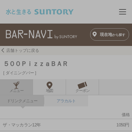
このページの本文へ移動
メニ
現在地
から探す
店舗トップに戻る
５００ＰｉｚｚａＢＡＲ
ダイニングバー
メニュー
地図
クーポン
ドリンクメニュー
アラカルト
価格
ザ・マッカラン12年
1050円