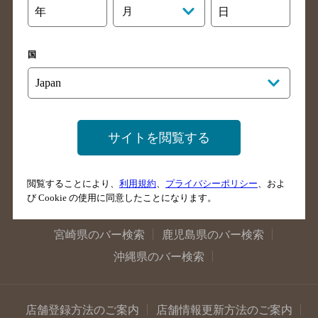
年
月
日
大阪府のバー検索
京都府のバー検索
兵庫県のバー検索
奈良県のバー検索
国
滋賀県のバー検索
和歌山県のバー検索
広島県のバー検索
岡山県のバー検索
山口県のバー検索
鳥取県のバー検索
島根県のバー検索
徳島県のバー検索
サイトを閲覧する
香川県のバー検索
愛媛県のバー検索
高知県のバー検索
福岡県のバー検索
閲覧することにより、
利用規約
、
プライバシーポリシー
、およ
長崎県のバー検索
佐賀県のバー検索
び Cookie の使用に同意したことになります。
大分県のバー検索
熊本県のバー検索
宮崎県のバー検索
鹿児島県のバー検索
沖縄県のバー検索
店舗登録方法のご案内
店舗情報更新方法のご案内