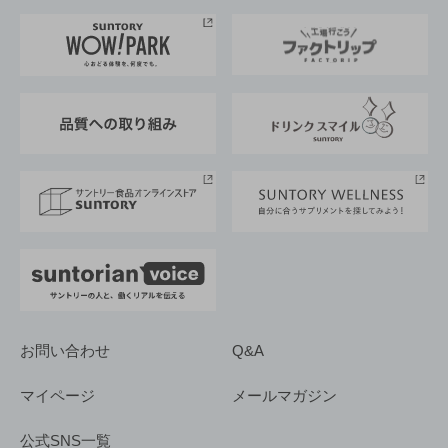
お料理・お酒レシピ
サントリー美術館
トップメッセージ
企業情報TOP
地域情報
サントリーサンバーズ大阪
サントリーが考えるサステナビリティ経営
企業概要
東京サントリーサンゴリアス
ESG情報ポータル
グループ企業一覧
サントリースポーツ
サステナビリティストーリーズ
事業所一覧
採用情報
お問い合わせ
Q&A
マイページ
メールマガジン
公式SNS一覧