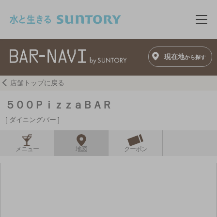
このページの本文へ移動
メニ
現在地
から探す
店舗トップに戻る
５００ＰｉｚｚａＢＡＲ
ダイニングバー
メニュー
地図
クーポン