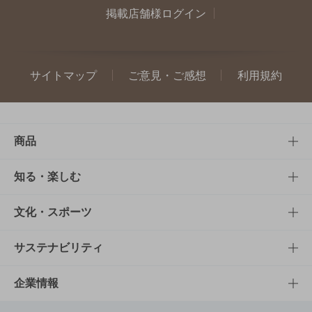
掲載店舗様ログイン
サイトマップ
ご意見・ご感想
利用規約
商品
商品TOP
知る・楽しむ
商品一覧
知る・楽しむTOP
文化・スポーツ
商品発売情報
キャンペーン
文化・スポーツTOP
サステナビリティ
栄養成分一覧
工場見学
サントリーホール
サステナビリティTOP
企業情報