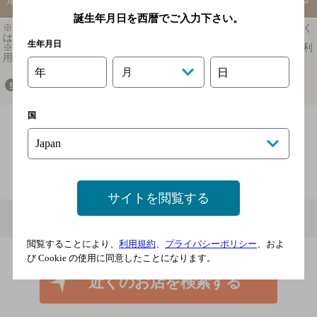
誕生年月日を西暦でご入力下さい。
※ 掲載されている情報は最新の内容と異なる場合があります。詳しく
はお店にお問い合わせください。
生年月日
※ 掲載されているリンク等の外部コンテンツはお客様のご判断でご利
用ください。
年
月
日
もしお店がなかったら、お知らせください！
国
06-6440-3890
サイトを閲覧する
メニュー
地図
クーポン
閲覧することにより、
利用規約
、
プライバシーポリシー
、およ
び Cookie の使用に同意したことになります。
近くのお店を検索する