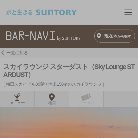
このページの本文へ移動
メニ
現在地
から探す
一覧に戻る
スカイラウンジ スターダスト（Sky Lounge ST
ARDUST）
梅田スカイビル39階 / 地上150mのスカイラウンジ
メニュー
地図
クーポン