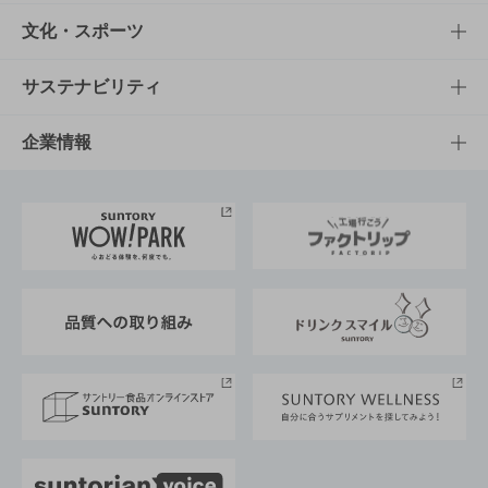
商品一覧
知る・楽しむTOP
文化・スポーツ
商品発売情報
キャンペーン
文化・スポーツTOP
サステナビリティ
栄養成分一覧
工場見学
サントリーホール
サステナビリティTOP
企業情報
お料理・お酒レシピ
サントリー美術館
トップメッセージ
企業情報TOP
地域情報
サントリーサンバーズ大阪
サントリーが考えるサステナビリティ経営
企業概要
東京サントリーサンゴリアス
ESG情報ポータル
グループ企業一覧
サントリースポーツ
サステナビリティストーリーズ
事業所一覧
採用情報