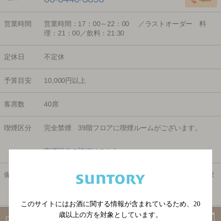
営業時間
営業時間：17：00～22：00 ／ラストオーダー 料
理：21：00／飲料：21:30
定休日
不定休
予算目安
10,000円以上
客席数
40席
喫煙区分
完全禁煙 39階フロアに喫煙ルームがございます。
喫煙区分の詳細はこちら
備考
予約可 窓側の座席指定は窓側確約コースを要予約 / 2
0歳未満の方、お子様連れの方のご入場はお断りいたし
ます。
このサイトにはお酒に関する情報が含まれているため、
20
歳以上の方を対象としています。
店のオリジナルサイトを見る