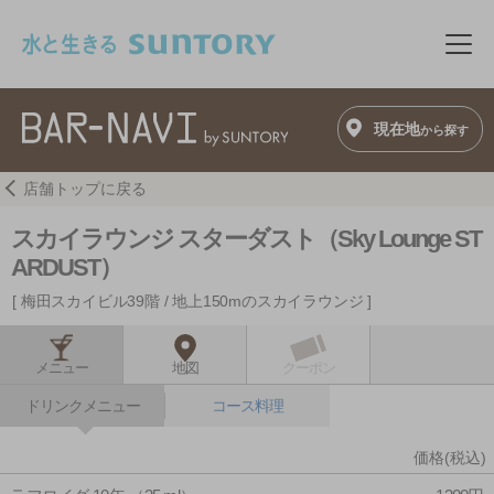
このページの本文へ移動
メニ
現在地
から探す
店舗トップに戻る
スカイラウンジ スターダスト（Sky Lounge ST
ARDUST）
梅田スカイビル39階 / 地上150mのスカイラウンジ
メニュー
地図
クーポン
ドリンクメニュー
コース料理
価格(税込)