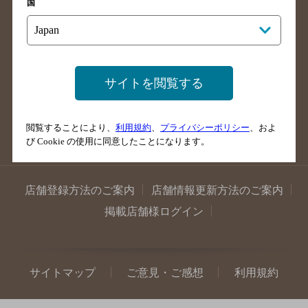
国
島根県のバー検索
徳島県のバー検索
香川県のバー検索
愛媛県のバー検索
高知県のバー検索
福岡県のバー検索
長崎県のバー検索
佐賀県のバー検索
サイトを閲覧する
大分県のバー検索
熊本県のバー検索
宮崎県のバー検索
鹿児島県のバー検索
閲覧することにより、
利用規約
、
プライバシーポリシー
、およ
沖縄県のバー検索
び Cookie の使用に同意したことになります。
店舗登録方法のご案内
店舗情報更新方法のご案内
掲載店舗様ログイン
サイトマップ
ご意見・ご感想
利用規約