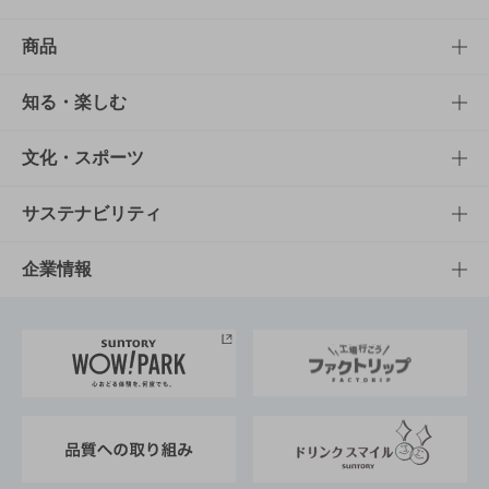
商品
商品TOP
知る・楽しむ
商品一覧
知る・楽しむTOP
文化・スポーツ
商品発売情報
キャンペーン
文化・スポーツTOP
サステナビリティ
栄養成分一覧
工場見学
サントリーホール
サステナビリティTOP
企業情報
お料理・お酒レシピ
サントリー美術館
トップメッセージ
企業情報TOP
地域情報
サントリーサンバーズ大阪
サントリーが考えるサステナビリティ経営
企業概要
東京サントリーサンゴリアス
ESG情報ポータル
グループ企業一覧
サントリースポーツ
サステナビリティストーリーズ
事業所一覧