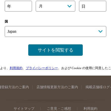
年
月
日
国
手県のバー検索
宮城県のバー検索
秋田県のバー検索
山形
馬県のバー検索
山梨県のバー検索
長野県のバー検索
新潟
埼玉県のバー検索
愛知県のバー検索
静岡県のバー検索
三
井県のバー検索
大阪府のバー検索
京都府のバー検索
兵庫
サイトを閲覧する
広島県のバー検索
岡山県のバー検索
山口県のバー検索
鳥
媛県のバー検索
高知県のバー検索
福岡県のバー検索
長崎
より、
利用規約
、
プライバシーポリシー
、および Cookie の使用に同意し
崎県のバー検索
鹿児島県のバー検索
沖縄県のバー検索
舗登録方法のご案内
店舗情報更新方法のご案内
掲載店舗様ログ
サイトマップ
ご意見・ご感想
利用規約