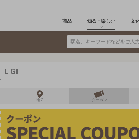
商品
知る・楽しむ
文
ＬＧII
ー
地図
クーポン