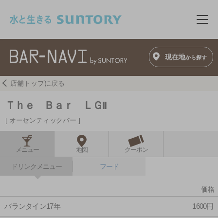
このページの本文へ移動
メニ
現在地
から探す
店舗トップに戻る
Ｔｈｅ Ｂａｒ ＬＧII
オーセンティックバー
メニュー
地図
クーポン
ドリンクメニュー
フード
価格
バランタイン17年
1600円