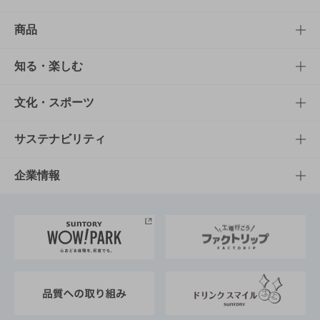
商品
商品TOP
知る・楽しむ
商品一覧
知る・楽しむTOP
文化・スポーツ
商品発売情報
キャンペーン
文化・スポーツTOP
サステナビリティ
栄養成分一覧
工場見学
サントリーホール
サステナビリティTOP
企業情報
お料理・お酒レシピ
サントリー美術館
トップメッセージ
企業情報TOP
地域情報
サントリーサンバーズ大阪
サントリーが考えるサステナビリティ経営
企業概要
東京サントリーサンゴリアス
ESG情報ポータル
グループ企業一覧
サントリースポーツ
サステナビリティストーリーズ
事業所一覧