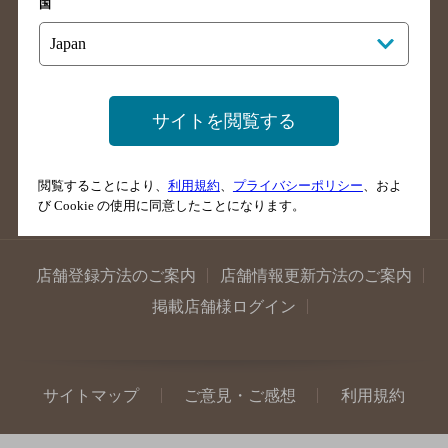
国
島根県のバー検索
徳島県のバー検索
香川県のバー検索
愛媛県のバー検索
高知県のバー検索
福岡県のバー検索
長崎県のバー検索
佐賀県のバー検索
サイトを閲覧する
大分県のバー検索
熊本県のバー検索
宮崎県のバー検索
鹿児島県のバー検索
閲覧することにより、
利用規約
、
プライバシーポリシー
、およ
沖縄県のバー検索
び Cookie の使用に同意したことになります。
店舗登録方法のご案内
店舗情報更新方法のご案内
掲載店舗様ログイン
サイトマップ
ご意見・ご感想
利用規約