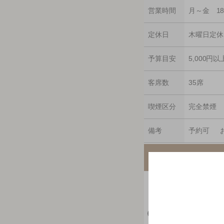
営業時間
月～金 18:
定休日
木曜日定休
予算目安
5,000円以
客席数
35席
喫煙区分
完全禁煙
備考
予約可 お
店のオリジナルサ
※ 掲載されている情
※ 掲載されているリ
もしお店がなかった