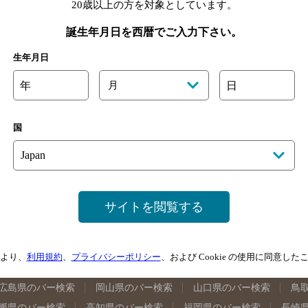
20歳以上の方を対象としています。
誕生年月日を西暦でご入力下さい。
地図
クーポン
生年月日
SPALTI
年
月
日
国
サイトを閲覧する
手県のバー検索
宮城県のバー検索
秋田県のバー検索
山形
馬県のバー検索
山梨県のバー検索
長野県のバー検索
新潟
埼玉県のバー検索
愛知県のバー検索
静岡県のバー検索
三
より、
利用規約
、
プライバシーポリシー
、および Cookie の使用に同意し
井県のバー検索
大阪府のバー検索
京都府のバー検索
兵庫
広島県のバー検索
岡山県のバー検索
山口県のバー検索
鳥
媛県のバー検索
高知県のバー検索
福岡県のバー検索
長崎