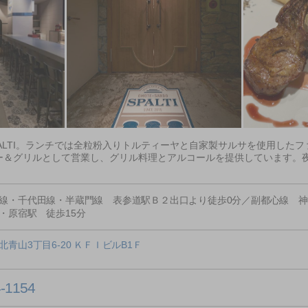
ALTI。ランチでは全粒粉入りトルティーヤと自家製サルサを使用した
ー＆グリルとして営業し、グリル料理とアルコールを提供しています。
線・千代田線・半蔵門線 表参道駅Ｂ２出口より徒歩0分／副都心線 神宮
・原宿駅 徒歩15分
青山3丁目6-20 ＫＦＩビルB1Ｆ
4-1154