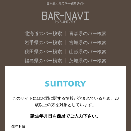
北海道のバー検索
青森県のバー検索
岩手県のバー検索
宮城県のバー検索
秋田県のバー検索
山形県のバー検索
福島県のバー検索
茨城県のバー検索
栃木県のバー検索
群馬県のバー検索
山梨県のバー検索
長野県のバー検索
新潟県のバー検索
東京都のバー検索
神奈川県のバー検索
千葉県のバー検索
このサイトにはお酒に関する情報が含まれているため、
20
歳以上の方を対象としています。
埼玉県のバー検索
愛知県のバー検索
静岡県のバー検索
三重県のバー検索
誕生年月日を西暦でご入力下さい。
岐阜県のバー検索
富山県のバー検索
生年月日