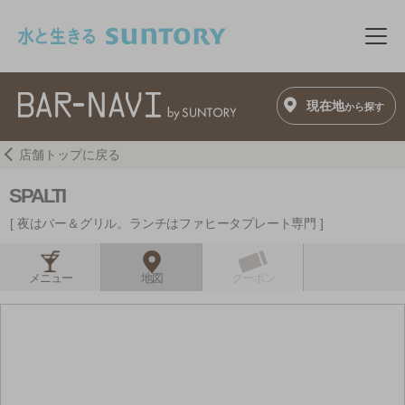
このページの本文へ移動
メニ
現在地
から探す
店舗トップに戻る
SPALTI
夜はバー＆グリル。ランチはファヒータプレート専門
メニュー
地図
クーポン