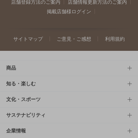
店舗登録方法のご案内
店舗情報更新方法のご案内
掲載店舗様ログイン
サイトマップ
ご意見・ご感想
利用規約
商品
商品TOP
知る・楽しむ
商品一覧
知る・楽しむTOP
文化・スポーツ
商品発売情報
キャンペーン
文化・スポーツTOP
サステナビリティ
栄養成分一覧
工場見学
サントリーホール
サステナビリティTOP
企業情報