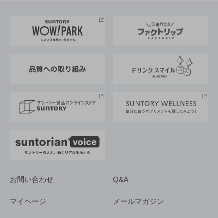
お料理・お酒レシピ
サントリー美術館
トップメッセージ
企業情報TOP
地域情報
サントリーサンバーズ大阪
サントリーが考えるサステナビリティ経営
企業概要
東京サントリーサンゴリアス
ESG情報ポータル
グループ企業一覧
サントリースポーツ
サステナビリティストーリーズ
事業所一覧
採用情報
お問い合わせ
Q&A
マイページ
メールマガジン