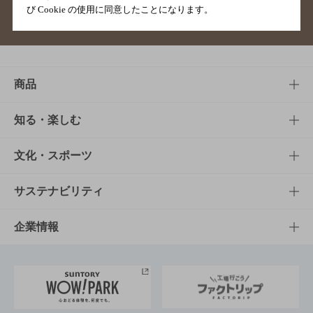
び Cookie の使用に同意したことになります。
サイトマップ
ご意見・ご感想
利用規約
商品
商品TOP
知る・楽しむ
商品一覧
知る・楽しむTOP
文化・スポーツ
商品発売情報
キャンペーン
文化・スポーツTOP
サステナビリティ
栄養成分一覧
工場見学
サントリーホール
サステナビリティTOP
企業情報
お料理・お酒レシピ
サントリー美術館
トップメッセージ
企業情報TOP
地域情報
サントリーサンバーズ大阪
サントリーが考えるサステナビリティ経営
企業概要