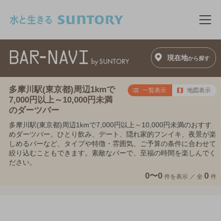
このページの本文へ移動
メニ
現在地
から探す
多摩川駅(東京都)周辺1kmで
一覧表示
地図表示
7,000円以上～10,000円未満
のダーツバー
多摩川駅(東京都)周辺1kmで7,000円以上～10,000円未満のおすす
めダーツバー。ひとり飲み、デート、隠れ家的フンイキ、夜景が楽
しめるバーなど、タイプや特徴・雰囲気、ご予算の条件に合わせて
絞り込むこともできます。素敵なバーで、至福の時間を楽しんでく
ださい。
0〜0
0
件を表示 ／
全
件