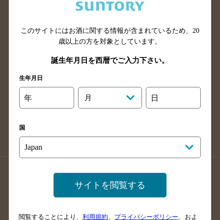
滋賀県のバー検索
和歌山県のバー検索
広島県のバー検索
岡山県のバー検索
山口県のバー検索
鳥取県のバー検索
このサイトにはお酒に関する情報が含まれているため、
20
歳以上の方を対象としています。
島根県のバー検索
徳島県のバー検索
誕生年月日を西暦でご入力下さい。
香川県のバー検索
愛媛県のバー検索
高知県のバー検索
福岡県のバー検索
生年月日
長崎県のバー検索
佐賀県のバー検索
年
月
日
大分県のバー検索
熊本県のバー検索
宮崎県のバー検索
鹿児島県のバー検索
国
沖縄県のバー検索
店舗登録方法のご案内
店舗情報更新方法のご案内
サイトを閲覧する
掲載店舗様ログイン
閲覧することにより、
利用規約
、
プライバシーポリシー
、およ