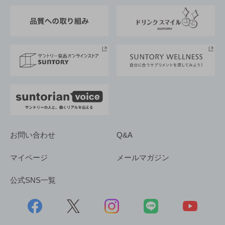
東京サントリーサンゴリアス
ESG情報ポータル
グループ企業一覧
サントリースポーツ
サステナビリティストーリーズ
事業所一覧
採用情報
お問い合わせ
Q&A
マイページ
メールマガジン
公式SNS一覧