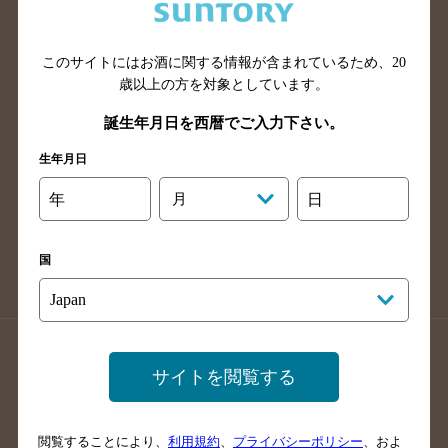
滋賀県のバー検索
和歌山県のバー検索
広島県のバー検索
岡山県のバー検索
山口県のバー検索
鳥取県のバー検索
このサイトにはお酒に関する情報が含まれているため、
20
歳以上の方を対象としています。
島根県のバー検索
徳島県のバー検索
誕生年月日を西暦でご入力下さい。
香川県のバー検索
愛媛県のバー検索
高知県のバー検索
福岡県のバー検索
生年月日
長崎県のバー検索
佐賀県のバー検索
年
月
日
大分県のバー検索
熊本県のバー検索
宮崎県のバー検索
鹿児島県のバー検索
国
沖縄県のバー検索
店舗登録方法のご案内
店舗情報更新方法のご案内
サイトを閲覧する
掲載店舗様ログイン
閲覧することにより、
利用規約
、
プライバシーポリシー
、およ